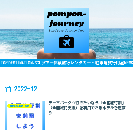
TOP
DESTINATION
バスツアー
体験旅行
レンタカー・駐車場
旅行用品
NEWS
2022-12
テーマパークへ行きたいなら「全国旅行割」
Uncategorized
（全国旅行支援）を利用できるホテルを選ぼ
う